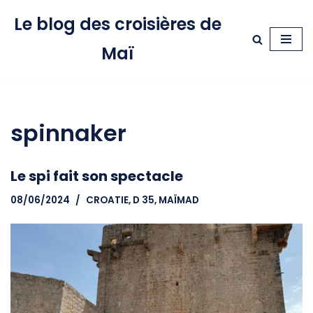
Le blog des croisières de
Aller
Maï
au
contenu
spinnaker
Le spi fait son spectacle
08/06/2024
CROATIE
,
D 35, MAÏMAD