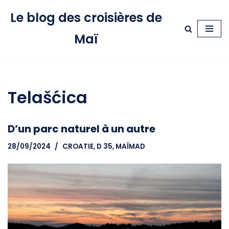
Le blog des croisières de
Aller
Maï
au
contenu
Telašćica
D’un parc naturel à un autre
28/09/2024
CROATIE
,
D 35, MAÏMAD