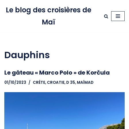
Le blog des croisières de
Aller
Maï
au
contenu
Dauphins
Le gâteau « Marco Polo » de Korčula
01/10/2023
CRÈTE
,
CROATIE
,
D 35, MAÏMAD