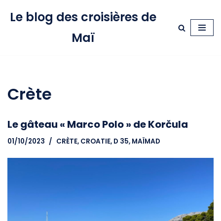
Le blog des croisières de
Aller
Maï
au
contenu
Crète
Le gâteau « Marco Polo » de Korčula
01/10/2023
CRÈTE
,
CROATIE
,
D 35, MAÏMAD