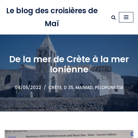
Le blog des croisières de
Aller
Maï
au
contenu
De la mer de Crète à la mer
Ioniènne
04/05/2022
CRÈTE
,
D 35, MAÏMAD
,
PÉLOPONNÈSE