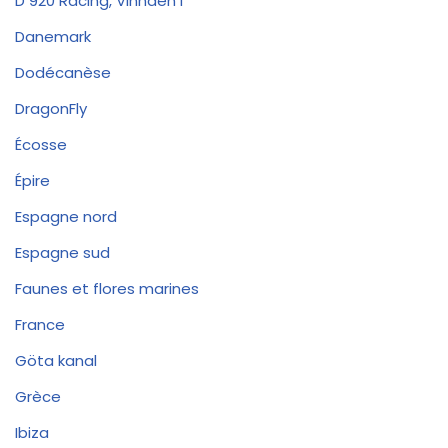
D 920 Racing, Vinnden I
Danemark
Dodécanèse
DragonFly
Écosse
Épire
Espagne nord
Espagne sud
Faunes et flores marines
France
Göta kanal
Grèce
Ibiza