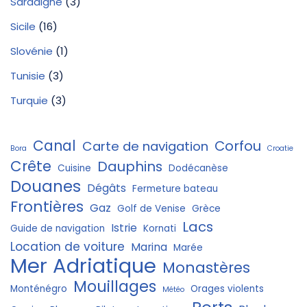
Sardaigne
(3)
Sicile
(16)
Slovénie
(1)
Tunisie
(3)
Turquie
(3)
Canal
Corfou
Carte de navigation
Bora
Croatie
Crête
Dauphins
Cuisine
Dodécanèse
Douanes
Dégâts
Fermeture bateau
Frontières
Gaz
Golf de Venise
Grèce
Lacs
Istrie
Guide de navigation
Kornati
Location de voiture
Marina
Marée
Mer Adriatique
Monastères
Mouillages
Monténégro
Orages violents
Météo