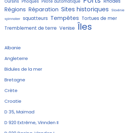
Ports
Rhodes
Oursins
Phoques
Pilote automatique
Sites historiques
Régions
Réparation
Slovénie
Tempêtes
squatteurs
Tortues de mer
spinnaker
Îles
Tremblement de terre
Venise
Albanie
Angleterre
Bidules de la mer
Bretagne
Crète
Croatie
D 35, Maïmad
D 920 Extrême, Vinnden II