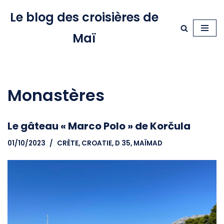
Le blog des croisières de
Aller
Maï
au
contenu
Monastères
Le gâteau « Marco Polo » de Korčula
01/10/2023
CRÈTE
,
CROATIE
,
D 35, MAÏMAD