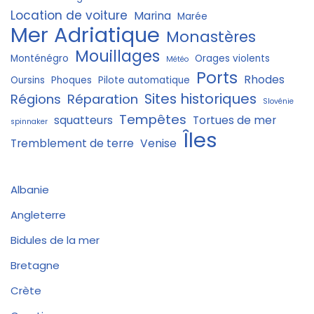
Location de voiture
Marina
Marée
Mer Adriatique
Monastères
Mouillages
Monténégro
Orages violents
Météo
Ports
Rhodes
Oursins
Phoques
Pilote automatique
Sites historiques
Régions
Réparation
Slovénie
Tempêtes
squatteurs
Tortues de mer
spinnaker
Îles
Tremblement de terre
Venise
Albanie
Angleterre
Bidules de la mer
Bretagne
Crète