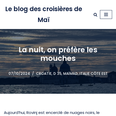
Le blog des croisières de
Aller
Maï
au
contenu
La nuit, on préfère les
mouches
07/10/2024
CROATIE
,
D 35, MAÏMAD
,
ITALIE CÔTE EST
Aujourd’hui, Rovinj est encerclé de nuages noirs, le