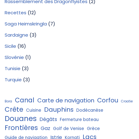
Rassemblement des Dragonflyistes
(2)
Recettes
(12)
Saga Heimskringla
(7)
Sardaigne
(3)
Sicile
(16)
Slovénie
(1)
Tunisie
(3)
Turquie
(3)
Canal
Corfou
Carte de navigation
Bora
Croatie
Crête
Dauphins
Cuisine
Dodécanèse
Douanes
Dégâts
Fermeture bateau
Frontières
Gaz
Golf de Venise
Grèce
Lacs
Istrie
Guide de navigation
Kornati