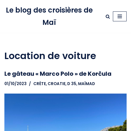
Le blog des croisières de
Aller
Maï
au
contenu
Location de voiture
Le gâteau « Marco Polo » de Korčula
01/10/2023
CRÈTE
,
CROATIE
,
D 35, MAÏMAD