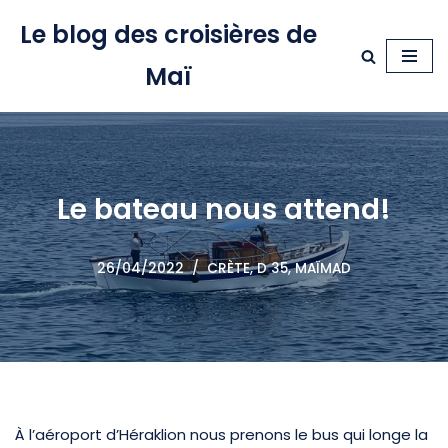
Le blog des croisières de
Aller
Maï
au
contenu
Le bateau nous attend!
26/04/2022
CRÈTE
,
D 35, MAÏMAD
À l’aéroport d’Héraklion nous prenons le bus qui longe la