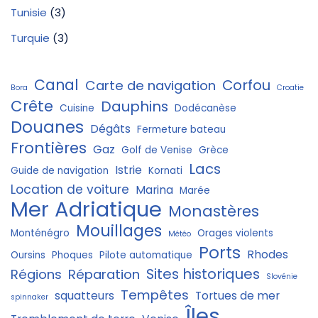
Tunisie
(3)
Turquie
(3)
Canal
Corfou
Carte de navigation
Bora
Croatie
Crête
Dauphins
Cuisine
Dodécanèse
Douanes
Dégâts
Fermeture bateau
Frontières
Gaz
Golf de Venise
Grèce
Lacs
Istrie
Guide de navigation
Kornati
Location de voiture
Marina
Marée
Mer Adriatique
Monastères
Mouillages
Monténégro
Orages violents
Météo
Ports
Rhodes
Oursins
Phoques
Pilote automatique
Sites historiques
Régions
Réparation
Slovénie
Tempêtes
squatteurs
Tortues de mer
spinnaker
Îles