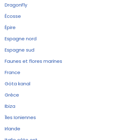
DragonFly
Écosse
Épire
Espagne nord
Espagne sud
Faunes et flores marines
France
Göta kanal
Grèce
Ibiza
Îles Ioniennes
Irlande
Italie côte est