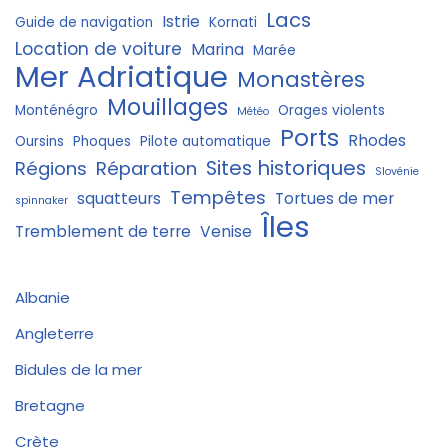
Lacs
Istrie
Guide de navigation
Kornati
Location de voiture
Marina
Marée
Mer Adriatique
Monastères
Mouillages
Monténégro
Orages violents
Météo
Ports
Rhodes
Oursins
Phoques
Pilote automatique
Sites historiques
Régions
Réparation
Slovénie
Tempêtes
squatteurs
Tortues de mer
spinnaker
Îles
Tremblement de terre
Venise
Albanie
Angleterre
Bidules de la mer
Bretagne
Crète