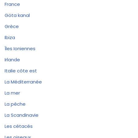
France
Göta kanal
Grèce
Ibiza
Îles Ioniennes
Irlande
Italie côte est
La Méditerranée
La mer
La pêche
La Scandinavie
Les cétacés
Les oiseaux