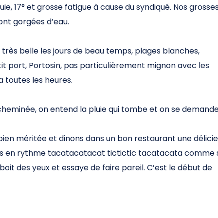
luie, 17° et grosse fatigue à cause du syndiqué. Nos grosse
ont gorgées d’eau.
re très belle les jours de beau temps, plages blanches,
 port, Portosin, pas particulièrement mignon avec les
ia toutes les heures.
 cheminée, on entend la pluie qui tombe et on se demand
bien méritée et dinons dans un bon restaurant une délici
ns en rythme tacatacatacat tictictic tacatacata comme s’
 boit des yeux et essaye de faire pareil. C’est le début de