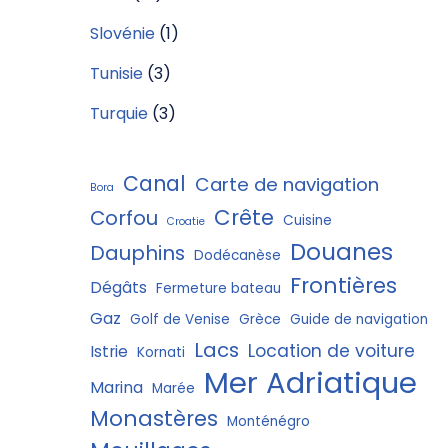
Slovénie
(1)
Tunisie
(3)
Turquie
(3)
Canal
Carte de navigation
Bora
Crête
Corfou
Cuisine
Croatie
Douanes
Dauphins
Dodécanèse
Frontières
Dégâts
Fermeture bateau
Gaz
Golf de Venise
Grèce
Guide de navigation
Lacs
Location de voiture
Istrie
Kornati
Mer Adriatique
Marina
Marée
Monastères
Monténégro