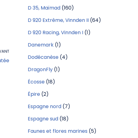
D 35, Maïmad
(160)
D 920 Extrême, Vinnden II
(64)
D 920 Racing, Vinnden I
(1)
Danemark
(1)
VANT
Dodécanèse
(4)
atée
DragonFly
(1)
Écosse
(18)
Épire
(2)
Espagne nord
(7)
Espagne sud
(18)
Faunes et flores marines
(5)