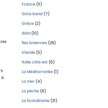
France
(11)
Göta kanal
(7)
Grèce
(2)
Ibiza
(10)
tres
Îles Ioniennes
(29)
Irlande
(5)
Italie côte est
(6)
rs
La Méditerranée
(1)
 à
La mer
(4)
La pêche
(6)
La Scandinavie
(31)