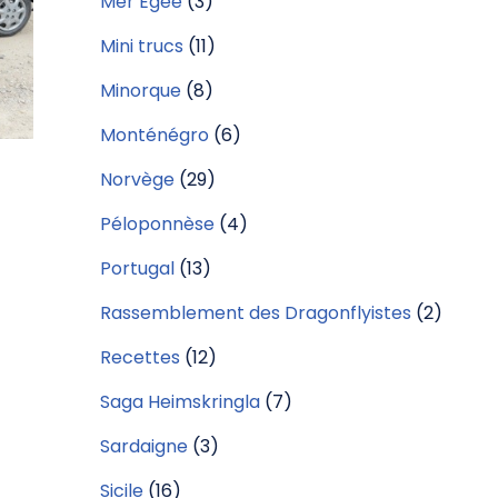
Mer Egée
(3)
Mini trucs
(11)
Minorque
(8)
Monténégro
(6)
Norvège
(29)
Péloponnèse
(4)
Portugal
(13)
Rassemblement des Dragonflyistes
(2)
Recettes
(12)
Saga Heimskringla
(7)
Sardaigne
(3)
Sicile
(16)