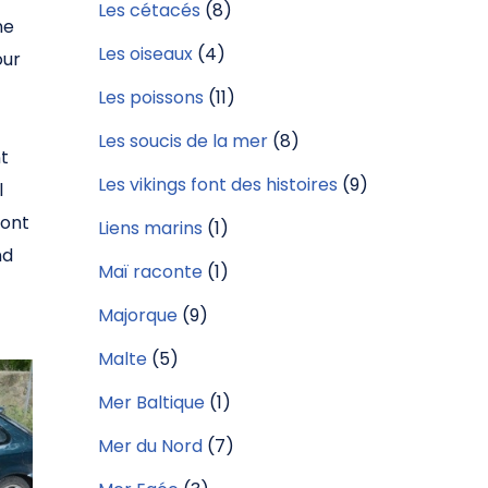
Les cétacés
(8)
ne
Les oiseaux
(4)
our
Les poissons
(11)
Les soucis de la mer
(8)
nt
Les vikings font des histoires
(9)
l
 ont
Liens marins
(1)
nd
Maï raconte
(1)
Majorque
(9)
Malte
(5)
Mer Baltique
(1)
Mer du Nord
(7)