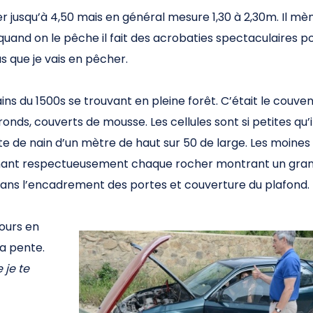
er jusqu’à 4,50 mais en général mesure 1,30 à 2,30m. Il mè
 quand on le pêche il fait des acrobaties spectaculaires p
 que je vais en pêcher.
s du 1500s se trouvant en pleine forêt. C’était le couve
nds, couverts de mousse. Les cellules sont si petites qu’i
rte de nain d’un mètre de haut sur 50 de large. Les moines
urnant respectueusement chaque rocher montrant un gra
dans l’encadrement des portes et couverture du plafond.
jours en
a pente.
 je te