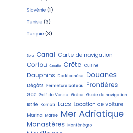
Slovénie
(1)
Tunisie
(3)
Turquie
(3)
Canal
Carte de navigation
Bora
Crête
Corfou
Cuisine
Croatie
Douanes
Dauphins
Dodécanèse
Frontières
Dégâts
Fermeture bateau
Gaz
Golf de Venise
Grèce
Guide de navigation
Lacs
Location de voiture
Istrie
Kornati
Mer Adriatique
Marina
Marée
Monastères
Monténégro